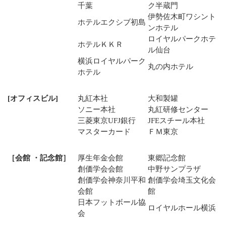
千葉
ク半蔵門
伊勢佐木町ワシント
ホテルエクシブ初島
ンホテル
ロイヤルパークホテ
ホテルＫＫＲ
ル仙台
横浜ロイヤルパーク
丸の内ホテル
ホテル
[オフィスビル]
丸紅本社
大和製罐
ソニー本社
丸紅研修センター
三菱東京UFJ銀行
JFEスチール本社
マスターカード
ＦＭ東京
［会館 ・記念館］
厚生年金会館
東郷記念館
創価学会会館
中野サンプラザ
創価学会神奈川平和
創価学会埼玉文化会
会館
館
日本フットボール協
ロイヤルホール横浜
会