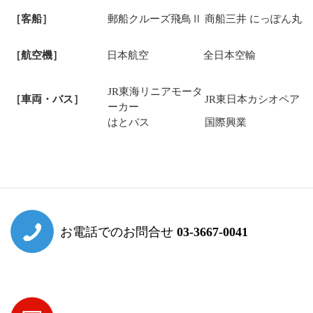
［客船］
郵船クルーズ飛鳥Ⅱ
商船三井 にっぽん丸
［航空機］
日本航空
全日本空輸
JR東海リニアモータ
［車両・バス］
JR東日本カシオペア
ーカー
はとバス
国際興業
お電話でのお問合せ
03-3667-0041