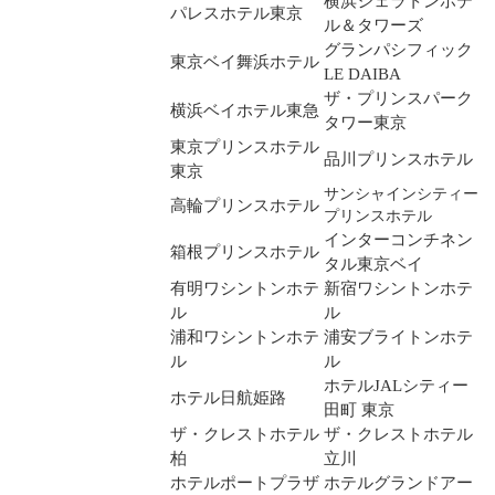
横浜シェラトンホテ
パレスホテル東京
ル＆タワーズ
グランパシフィック
東京ベイ舞浜ホテル
LE DAIBA
ザ・プリンスパーク
横浜ベイホテル東急
タワー東京
東京プリンスホテル
品川プリンスホテル
東京
サンシャインシティー
高輪プリンスホテル
プリンスホテル
インターコンチネン
箱根プリンスホテル
タル東京ベイ
有明ワシントンホテ
新宿ワシントンホテ
ル
ル
浦和ワシントンホテ
浦安ブライトンホテ
ル
ル
ホテルJALシティー
ホテル日航姫路
田町 東京
ザ・クレストホテル
ザ・クレストホテル
柏
立川
ホテルポートプラザ
ホテルグランドアー