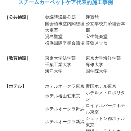
スチームカーペットケア代表的施工事例
［公共施設］
参議院議長公邸
迎賓館
国会議事堂内閣総理
公立学校共済組合本
大臣室
部
湯島聖堂
宝生能楽堂
横浜国際平和会議場
幕張メッセ
［教育施設］
東京大学法学部
東京大学海洋学部
千葉工業大学
専修大学
海洋大学
国学院大学
【ホテル】
ホテルオークラ東京
帝国ホテル東京
ホテルメトロポリタ
ホテル椿山荘東京
ン
ロイヤルパークホテ
ホテルオークラ舞浜
ル東京
シェラトン都ホテル
ホテルオークラ新潟
東京